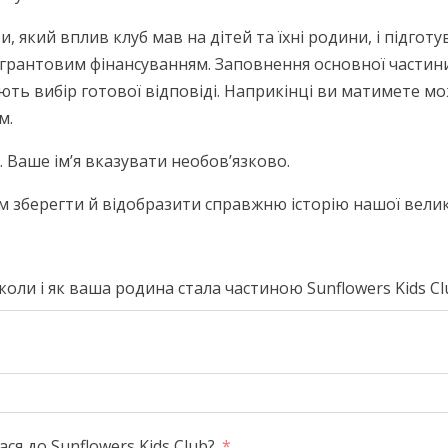
 який вплив клуб мав на дітей та їхні родини, і підготу
 грантовим фінансуванням. Заповнення основної частин
ть вибір готової відповіді. Наприкінці ви матимете мо
м.
 Ваше ім’я вказувати необов’язково.
 зберегти й відобразити справжню історію нашої велико
коли і як ваша родина стала частиною Sunflowers Kids Cl
я до Sunflowers Kids Club?