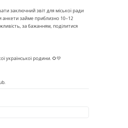
вати заключний звіт для міської ради
и анкети займе приблизно 10–12
жливість, за бажанням, поділитися
ї української родини. 🌻💛
ub.