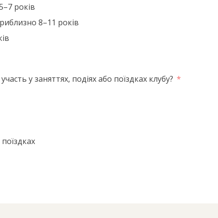
5–7 років
приблизно 8–11 років
ків
участь у заняттях, подіях або поїздках клубу?
 поїздках