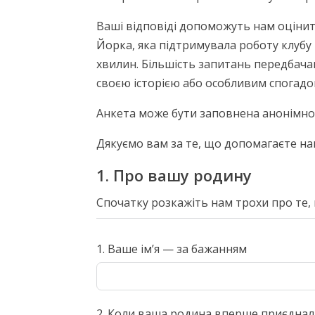
Ваші відповіді допоможуть нам оцінити,
Йорка, яка підтримувала роботу клубу
хвилин. Більшість запитань передбачаю
своєю історією або особливим спогадо
Анкета може бути заповнена анонімно.
Дякуємо вам за те, що допомагаєте нам
1. Про вашу родину
Спочатку розкажіть нам трохи про те, 
1. Ваше ім’я — за бажанням
2. Коли ваша родина вперше приєдналас