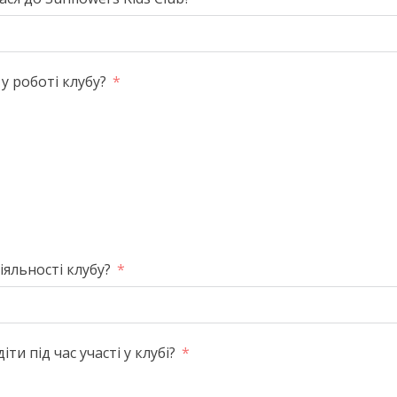
 у роботі клубу?
іяльності клубу?
ти під час участі у клубі?