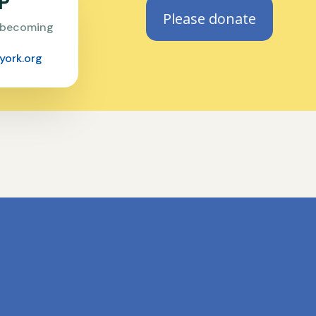
P
Please donate
n becoming
york.org