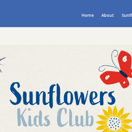
Home
About
Sunf